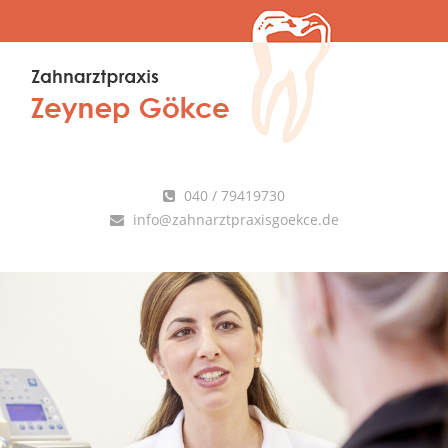
040 / 79419730
info@zahnarztpraxisgoekce.de