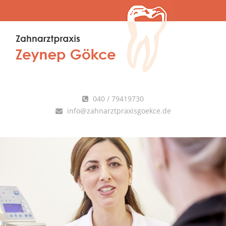
040 / 79419730
info@zahnarztpraxisgoekce.de