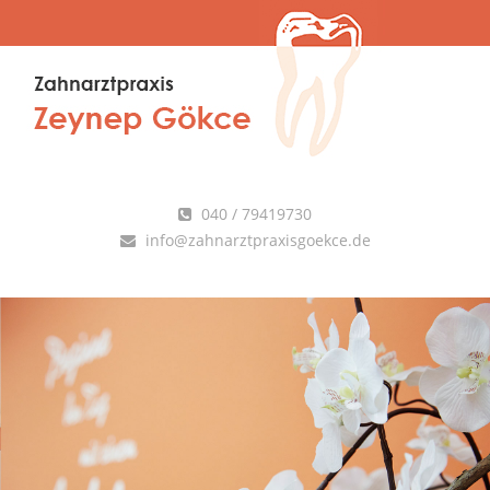
040 / 79419730
info@zahnarztpraxisgoekce.de